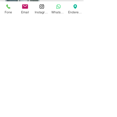
Fone
Email
Instagram
WhatsApp
Endereço
Comportas
©2023 por Artinox Decorações
+55 48 3246 6678
|
55 48 99915-0807
|
artinox@artinoxdecoracoes.com.br